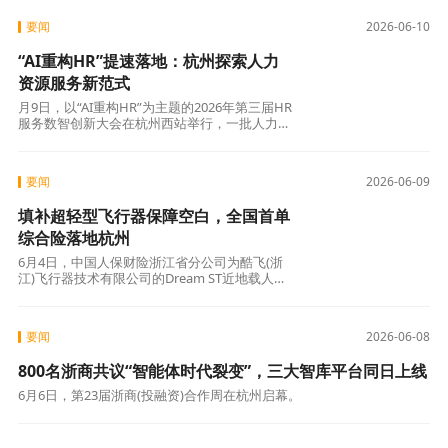
要闻
2026-06-10
“AI重构HR”提速落地：杭州探索人力
资源服务新范式
月9日，以“AI重构HR”为主题的2026年第三届HR
服务数智创新大会在杭州西站举行，一批人力资
源服务产业数智化应用的新实践、新成果集
要闻
2026-06-09
填补超轻型飞行器保障空白，全国首单
综合险落地杭州
6月4日，中国人保财险浙江省分公司为酷飞(浙
江)飞行器技术有限公司的Dream ST近地载人飞
行器出具保单，责任覆盖机身及配套设备、机上
要闻
2026-06-08
800名浙商共议“智能体时代裂变”，三大智库平台同日上线
6月6日，第23届浙商(投融资)合作周在杭州启幕。