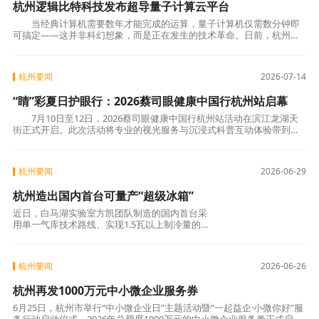
杭州逻辑比特科技发布超导量子计算云平台
当经典计算机需要数年才能完成的运算，量子计算机仅需数分钟即
可搞定——这并非科幻想象，而是正在发生的技术革命。日前，杭州逻
辑比特科技有限公司正式发布超导量子计算云平
杭州要闻
2026-07-14
“睛”彩夏日护眼行：2026蔡司眼健康中国行杭州站启幕
7月10日至12日，2026蔡司眼健康中国行杭州站活动在滨江龙湖天
街正式开启。此次活动将专业的视光服务与沉浸式科普互动体验带到市
民身边，在商场中庭打造了一处“家门口的眼
杭州要闻
2026-06-29
杭州造出国内首台可量产“超级冰箱”
近日，白马湖实验室方凯团队制造的国内首台采
用单一气库技术路线、实现1.5瓦以上制冷量的
脉管制冷机，正式通过量产验证。
杭州要闻
2026-06-26
杭州再发1000万元中小微企业服务券
6月25日，杭州市举行“中小微企业日”主题活动暨“一起益企·小微你好”服