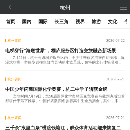

杭州
首页
国内
国际
长三角
视界
旅游
文化
专
杭州要闻
2026-07-22
电梯穿行“海底世界”，桐庐服务区打造交旅融合新场景
7月21日，杭千高速桐庐服务区内，不少往来旅客搭乘自动扶梯，沉
浸式欣赏一旁巨型圆柱鱼缸内灵动的水族景观，独特的出行体验吸引旅
客驻足观赏、拍照记录。 桐庐服务区坐落于G
杭州要闻
2026-07-21
中国少年闪耀国际化学奥赛，杭二中学子斩获金牌
当地时间7月19日，第58届国际化学奥林匹克竞赛在乌兹别克斯坦首
都塔什干落下帷幕。中国代表队四名参赛高中生全员摘金，其中，来自
浙江省杭州第二中学的陈郑睿哲位列总分第四
杭州要闻
2026-07-21
三千余“浪里白条”横渡钱塘江，群众体育活动迎来恢复二