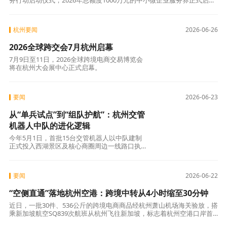
务行动启动仪式，2026年总额度1000万元的中小微企业服务券正式启动
申领，257个服务产品已上架“杭企服”平台。
杭州要闻
2026-06-26
2026全球跨交会7月杭州启幕
7月9日至11日，2026全球跨境电商交易博览会
将在杭州大会展中心正式启幕。
要闻
2026-06-23
从“单兵试点”到“组队护航”：杭州交管
机器人中队的进化逻辑
今年5月1日，首批15台交管机器人以中队建制
正式投入西湖景区及核心商圈周边一线路口执
勤。这是全国首支成建制的交通管理机器人中队
要闻
2026-06-22
“空侧直通”落地杭州空港：跨境中转从4小时缩至30分钟
近日，一批30件、536公斤的跨境电商商品经杭州萧山机场海关验放，搭
乘新加坡航空SQ839次航班从杭州飞往新加坡，标志着杭州空港口岸首
票出口货物“空侧直通”模式顺利落地运行。