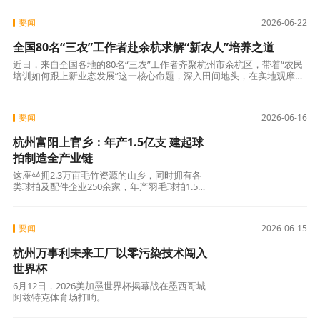
要闻
2026-06-22
全国80名“三农”工作者赴余杭求解“新农人”培养之道
近日，来自全国各地的80名“三农”工作者齐聚杭州市余杭区，带着“农民
培训如何跟上新业态发展”这一核心命题，深入田间地头，在实地观摩与
交流互鉴中寻找“新农人”培养的“余杭答案”。
要闻
2026-06-16
杭州富阳上官乡：年产1.5亿支 建起球
拍制造全产业链
这座坐拥2.3万亩毛竹资源的山乡，同时拥有各
类球拍及配件企业250余家，年产羽毛球拍1.5亿
支，远销80多个国家和地区，有着“万亩竹海千
户
要闻
2026-06-15
杭州万事利未来工厂以零污染技术闯入
世界杯
6月12日，2026美加墨世界杯揭幕战在墨西哥城
阿兹特克体育场打响。