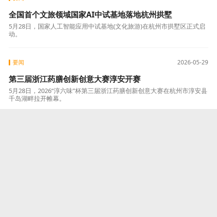
全国首个文旅领域国家AI中试基地落地杭州拱墅
5月28日，国家人工智能应用中试基地(文化旅游)在杭州市拱墅区正式启
动。
要闻
2026-05-29
第三届浙江药膳创新创意大赛淳安开赛
5月28日，2026“淳六味”杯第三届浙江药膳创新创意大赛在杭州市淳安县
千岛湖畔拉开帷幕。
要闻
2026-05-28
杭州钱塘区以“工业旅游+”重构产业文
旅新生态
近日，2026“5·19中国旅游日”文旅推介暨首届钱
塘工业研学旅游发展大会在杭州金沙湖公园举
行。
要闻
2026-05-26