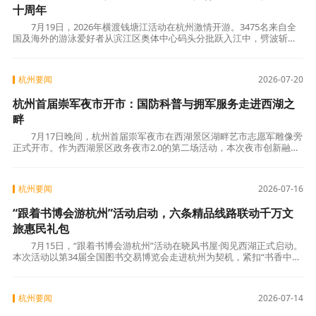
十周年
7月19日，2026年横渡钱塘江活动在杭州激情开游。3475名来自全
国及海外的游泳爱好者从滨江区奥体中心码头分批跃入江中，劈波斩浪
横渡约1.2至1.3公里的江面，最终抵达北岸钱江
杭州要闻
2026-07-20
杭州首届崇军夜市开市：国防科普与拥军服务走进西湖之
畔
7月17日晚间，杭州首届崇军夜市在西湖景区湖畔艺市志愿军雕像旁
正式开市。作为西湖景区政务夜市2.0的第二场活动，本次夜市创新融合
国防科普、拥军优抚、公益便民三大核心板
杭州要闻
2026-07-16
“跟着书博会游杭州”活动启动，六条精品线路联动千万文
旅惠民礼包
7月15日，“跟着书博会游杭州”活动在晓风书屋·阅见西湖正式启动。
本次活动以第34届全国图书交易博览会走进杭州为契机，紧扣“书香中国
阅读之美”主题，将书博文化资源与杭
杭州要闻
2026-07-14